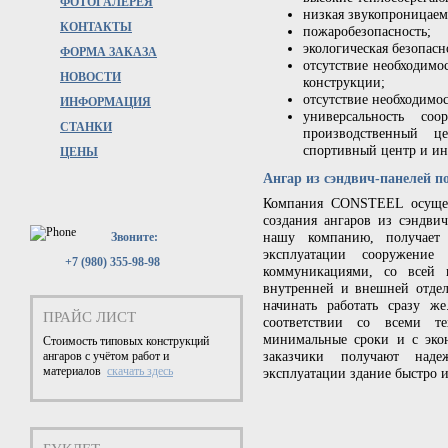
ФОТОГАЛЕРЕЯ
низкая звукопроницаем
КОНТАКТЫ
пожаробезопасность;
экологическая безопасн
ФОРМА ЗАКАЗА
отсутствие необходимо
НОВОСТИ
конструкции;
отсутствие необходимос
ИНФОРМАЦИЯ
универсальность со
СТАНКИ
производственный ц
спортивный центр и и
ЦЕНЫ
Ангар из сэндвич-панелей п
Компания CONSTEEL осущест
создания ангаров из сэндви
нашу компанию, получает
Звоните:
эксплуатации сооружени
+7 (980) 355-98-98
коммуникациями, со всей 
внутренней и внешней отдел
начинать работать сразу ж
ПРАЙС ЛИСТ
соответствии со всеми т
минимальные сроки и с эко
Стоимость типовых конструкций
заказчики получают наде
ангаров с учётом работ и
материалов
скачать здесь
эксплуатации здание быстро и