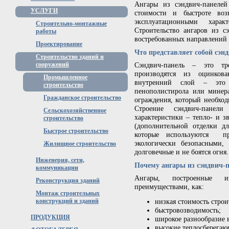
Ангары из сэндвич-панелей
УСЛУГИ
стоимости и быстроте воз
эксплуатационными хара
Строительно-монтажные
Строительство ангаров из с
работы
востребованных направлений
Проектирование
Что представляет собой сэн
Строительство зданий и
Сэндвич-панель – это тр
сооружений
производятся из оцинков
Промышленное
внутренний слой – это 
строительство
пенополистирола или минера
Гражданское строительство
ограждения, который необход
Строение сэндвич-панели
Сельскохозяйственное
характеристики – тепло- и з
строительство
(дополнительной отделки дл
Быстрое строительство
которые используются при
экологически безопасными,
Жилищное строительство
долговечные и не боятся огня.
Инженерия, сети,
Почему ангары из сэндвич-
коммуникации
Ангары, построенные и
Реконструкция зданий
преимуществами, как:
Монтаж строительных
низкая стоимость строи
конструкций и зданий
быстровозводимость;
ПРОДУКЦИЯ
широкое разнообразие 
высокие теплосберегаю