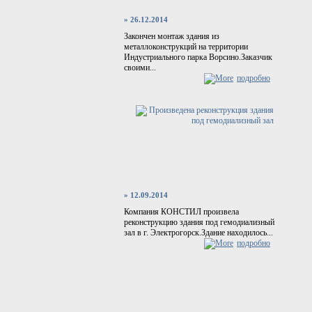
» 26.12.2014
Закончен монтаж здания из
металлоконструкций на территории
Индустриального парка Ворсино.Заказчик
своими...
подробно
» 12.09.2014
Компания КОНСТИЛ произвела
реконструкцию здания под гемодиализный
зал в г. Электрогорск.Здание находилось...
подробно