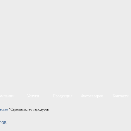
омпании
Услуги
Продукция
Фотогалерея
Контакты
ьство
/
Строительство таунхаусов
Цены
СОВ