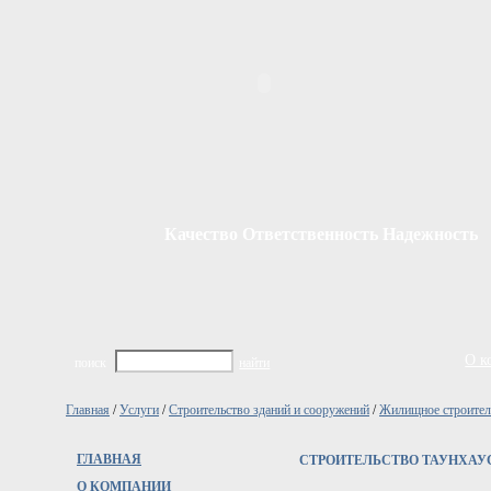
Качество Ответственность Надежность
О к
поиск
найти
Главная
/
Услуги
/
Строительство зданий и сооружений
/
Жилищное строител
ГЛАВНАЯ
СТРОИТЕЛЬСТВО ТАУНХАУ
О КОМПАНИИ